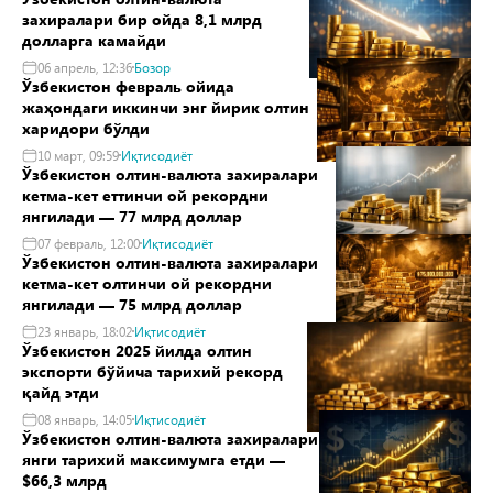
захиралари бир ойда 8,1 млрд
долларга камайди
06 апрель, 12:36
Бозор
Ўзбекистон февраль ойида
жаҳондаги иккинчи энг йирик олтин
харидори бўлди
10 март, 09:59
Иқтисодиёт
Ўзбекистон олтин-валюта захиралари
кетма-кет еттинчи ой рекордни
янгилади — 77 млрд доллар
07 февраль, 12:00
Иқтисодиёт
Ўзбекистон олтин-валюта захиралари
кетма-кет олтинчи ой рекордни
янгилади — 75 млрд доллар
23 январь, 18:02
Иқтисодиёт
Ўзбекистон 2025 йилда олтин
экспорти бўйича тарихий рекорд
қайд этди
08 январь, 14:05
Иқтисодиёт
Ўзбекистон олтин-валюта захиралари
янги тарихий максимумга етди —
$66,3 млрд