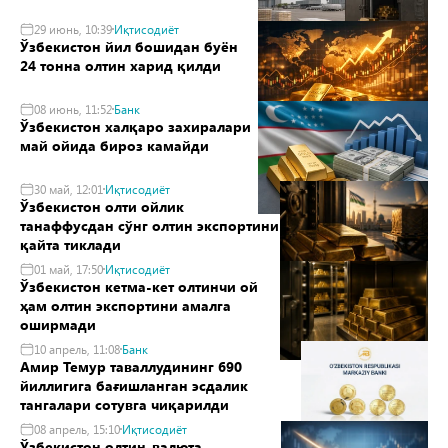
29 июнь, 10:39
Иқтисодиёт
Ўзбекистон йил бошидан буён
24 тонна олтин харид қилди
08 июнь, 11:52
Банк
Ўзбекистон халқаро захиралари
май ойида бироз камайди
30 май, 12:01
Иқтисодиёт
Ўзбекистон олти ойлик
танаффусдан сўнг олтин экспортини
қайта тиклади
01 май, 17:50
Иқтисодиёт
Ўзбекистон кетма-кет олтинчи ой
ҳам олтин экспортини амалга
оширмади
10 апрель, 11:08
Банк
Амир Темур таваллудининг 690
йиллигига бағишланган эсдалик
тангалари сотувга чиқарилди
08 апрель, 15:10
Иқтисодиёт
Ўзбекистон олтин-валюта