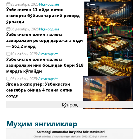
23 декабрь, 2025
Иқтисодиёт
Ўзбекистон 11 ойда олтин
экспорти бўйича тарихий рекорд
ўрнатди
06 декабрь, 2025
Иқтисодиёт
Ўзбекистон олтин-валюта
захиралари рекорд даражага етди
— $61,2 млрд
10 ноябрь, 2025
Иқтисодиёт
Ўзбекистон олтин-валюта
захиралари йил бошидан бери $18
млрдга кўпайди
06 ноябрь, 2025
Иқтисодиёт
Ягона экспортёр: Ўзбекистон
сентябрь ойида 4 тонна олтин
сотди
Кўпроқ
Муҳим янгиликлар