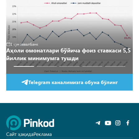
2
Й
1 кун аввал
Банк
Аҳоли омонатлари бўйича фоиз ставкаси 5,5
“Ў
йиллик минимумга тушди
қ
Telegram каналимизга обуна бўлинг
Сайт ҳақида
Реклама