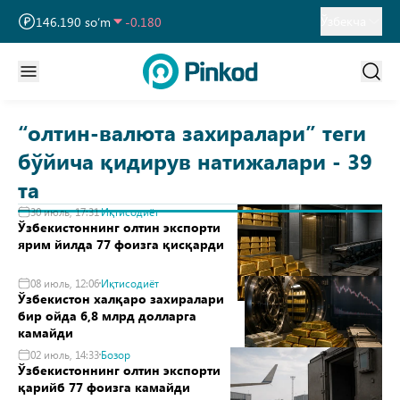
13 749.460 so‘m
32.190
Ўзбекча
146.190 so‘m
-0.180
11 915.640 so‘m
28.920
“олтин-валюта захиралари” теги
бўйича қидирув натижалари - 39
та
30 июль, 17:31
Иқтисодиёт
Ўзбекистоннинг олтин экспорти
ярим йилда 77 фоизга қисқарди
08 июль, 12:06
Иқтисодиёт
Ўзбекистон халқаро захиралари
бир ойда 6,8 млрд долларга
камайди
02 июль, 14:33
Бозор
Ўзбекистоннинг олтин экспорти
қарийб 77 фоизга камайди