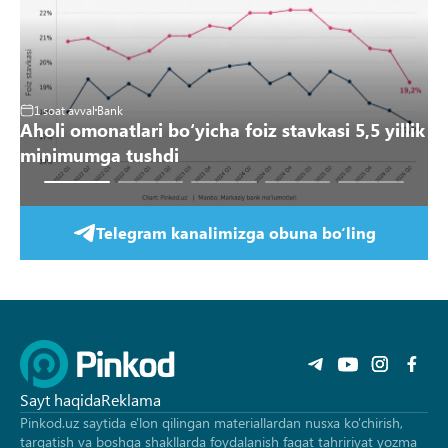
1
Yi
1 soat avval
Bank
Aholi omonatlari boʻyicha foiz stavkasi 5,5 yillik
“O
minimumga tushdi
q
Telegram kanalimizga obuna bo‘ling
Sayt haqida
Reklama
Pinkod.uz saytida e'lon qilingan materiallardan nusxa ko'chirish,
tarqatish va boshqa shakllarda foydalanish faqat tahririyat yozma