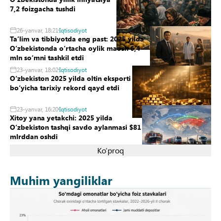
7,2 foizgacha tushdi
26-yanvar, 18:21
Iqtisodiyot
Taʼlim va tibbiyotda eng past: 2025 yilda
Oʻzbekistonda oʻrtacha oylik maosh 6,4
mln soʻmni tashkil etdi
23-yanvar, 18:02
Iqtisodiyot
Oʻzbekiston 2025 yilda oltin eksporti
boʻyicha tarixiy rekord qayd etdi
23-yanvar, 16:20
Iqtisodiyot
Xitoy yana yetakchi: 2025 yilda
Oʻzbekiston tashqi savdo aylanmasi $81
mlrddan oshdi
Ko‘proq
Muhim yangiliklar