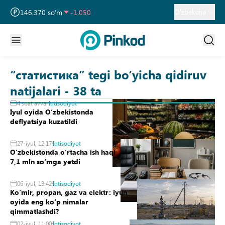
13 717.270 so‘m
-25.830
O‘zbekcha
146.370 so‘m
-1.050
11 886.720 so‘m
-55.490
“статистика” tegi bo‘yicha qidiruv
natijalari - 38 ta
4 soat avval
Iqtisodiyot
Iyul oyida Oʻzbekistonda
deflyatsiya kuzatildi
27-iyul, 12:17
Iqtisodiyot
Oʻzbekistonda oʻrtacha ish haqi
7,1 mln soʻmga yetdi
06-iyul, 13:42
Iqtisodiyot
Koʻmir, propan, gaz va elektr: iyun
oyida eng koʻp nimalar
qimmatlashdi?
02-iyul, 11:00
Iqtisodiyot