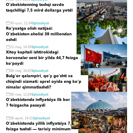
Oʻzbekistonning tashqi savdo
taqchilligi 7,5 mlrd dollarga yetdi
30-iyun, 11:34
Iqtisodiyot
Roʻyxatga olish natijasi:
Oʻzbekiston aholisi 39 milliondan
oshdi
22-may, 14:30
Iqtisodiyot
Xitoy kapitali ishtirokidagi
korxonalar soni bir yilda 44,7 foizga
koʻpaydi
06-may, 16:42
Iqtisodiyot
Bulgʻor qalampiri, qoʻy goʻshti va
chiqindi xizmati: aprel oyida eng koʻp
nimalar qimmatlashdi?
06-may, 11:03
Iqtisodiyot
Oʻzbekistonda inflyatsiya ilk bor
7 foizgacha pasaydi
06-aprel, 14:31
Iqtisodiyot
Oʻzbekistonda yillik inflyatsiya 7,1
foizga tushdi — tarixiy minimum