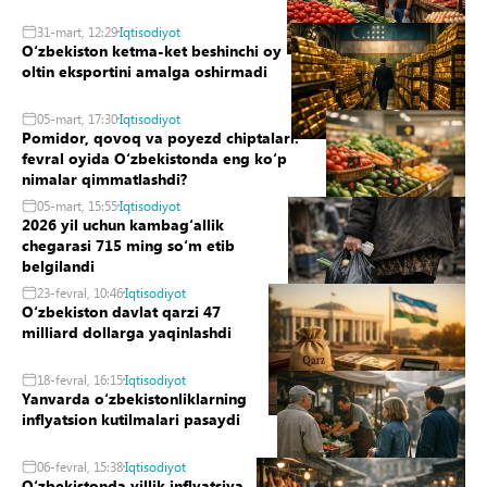
31-mart, 12:29
Iqtisodiyot
Oʻzbekiston ketma-ket beshinchi oy
oltin eksportini amalga oshirmadi
05-mart, 17:30
Iqtisodiyot
Pomidor, qovoq va poyezd chiptalari:
fevral oyida Oʻzbekistonda eng koʻp
nimalar qimmatlashdi?
05-mart, 15:55
Iqtisodiyot
2026 yil uchun kambagʻallik
chegarasi 715 ming soʻm etib
belgilandi
23-fevral, 10:46
Iqtisodiyot
Oʻzbekiston davlat qarzi 47
milliard dollarga yaqinlashdi
18-fevral, 16:15
Iqtisodiyot
Yanvarda oʻzbekistonliklarning
inflyatsion kutilmalari pasaydi
06-fevral, 15:38
Iqtisodiyot
Oʻzbekistonda yillik inflyatsiya