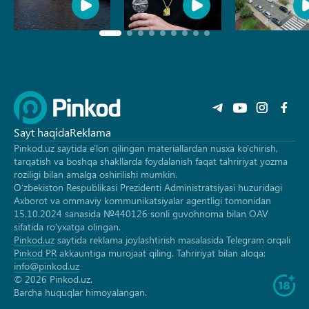
Sayt haqida
Reklama
Pinkod.uz saytida e'lon qilingan materiallardan nusxa ko'chirish,
tarqatish va boshqa shakllarda foydalanish faqat tahririyat yozma
roziligi bilan amalga oshirilishi mumkin.
O‘zbekiston Respublikasi Prezidenti Administratsiyasi huzuridagi
Axborot va ommaviy kommunikatsiyalar agentligi tomonidan
15.10.2024 sanasida №440126 sonli guvohnoma bilan OAV
sifatida ro‘yxatga olingan.
Pinkod.uz
saytida reklama joylashtirish masalasida Telegram orqali
Pinkod PR
akkauntiga murojaat qiling. Tahririyat bilan aloqa:
info@pinkod.uz
© 2026 Pinkod.uz.
Barcha huquqlar himoyalangan.