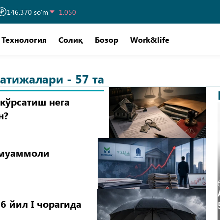
146.370 so‘m
-1.050
Технология
Солиқ
Бозор
Work&life
атижалари - 57 та
кўрсатиш нега
н?
 муаммоли
2 соат аввал
Б
Аҳоли омо
6 йил I чорагида
5,5 йилли