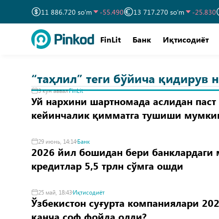
11 886.720 so‘m
-55.490
13 717.270 so‘m
-25.830
FinLit
Банк
Иқтисодиёт
“таҳлил” теги бўйича қидирув н
3 кун аввал
FinLit
Уй нархини шартномада аслидан паст 
кейинчалик қимматга тушиши мумки
29 июнь, 14:14
Банк
2026 йил бошидан бери банклардаги
кредитлар 5,5 трлн сўмга ошди
25 май, 18:43
Иқтисодиёт
Ўзбекистон суғурта компаниялари 202
қанча соф фойда олди?