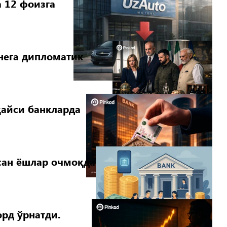
 12 фоизга
нега дипломатик
қайси банкларда
сан ёшлар очмоқда
рд ўрнатди.