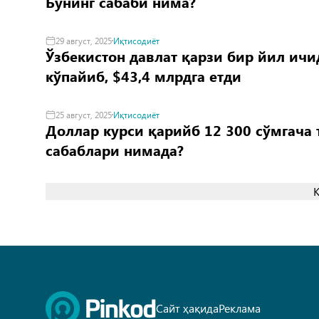
Бунинг сабаби нима?
29 август, 2025
Иқтисодиёт
Ўзбекистон давлат қарзи бир йил ичи
кўпайиб, $43,4 млрдга етди
25 август, 2025
Иқтисодиёт
Доллар курси қарийб 12 300 сўмгача 
сабаблари нимада?
Сайт ҳақида
Реклама