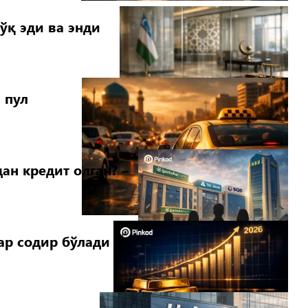
ўқ эди ва энди
 пул
ан кредит олган? –
ар содир бўлади