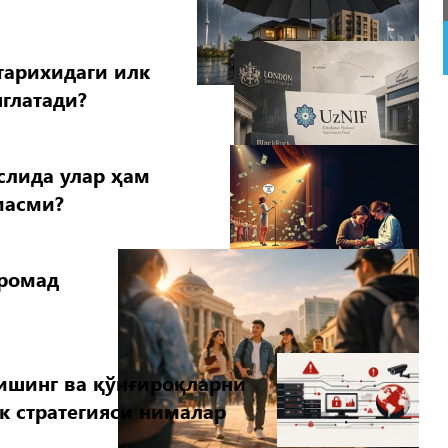
 тарихидаги илк
глатади?
слида улар ҳам
масми?
аромад
ишинг ва қўнғироқларни
к стратегияси нималар