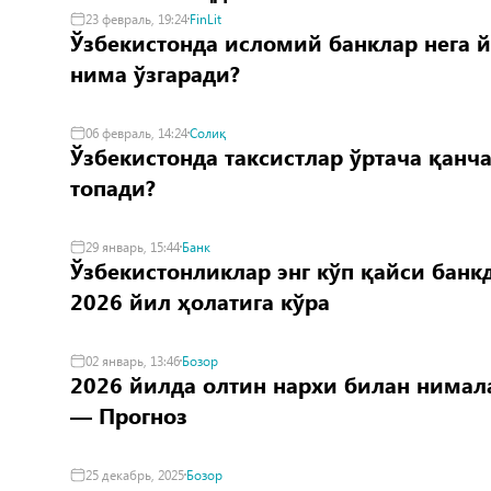
23 февраль, 19:24
FinLit
Ўзбекистонда исломий банклар нега й
нима ўзгаради?
06 февраль, 14:24
Солиқ
Ўзбекистонда таксистлар ўртача қанча
топади?
29 январь, 15:44
Банк
Ўзбекистонликлар энг кўп қайси банкд
2026 йил ҳолатига кўра
02 январь, 13:46
Бозор
2026 йилда олтин нархи билан нимал
— Прогноз
25 декабрь, 2025
Бозор