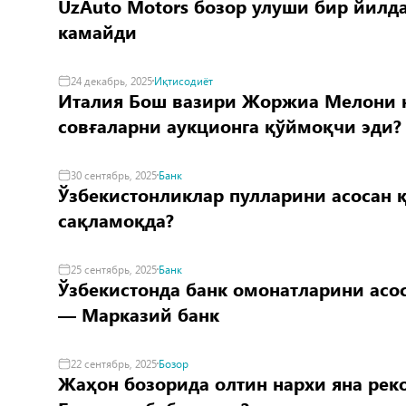
UzAuto Motors бозор улуши бир йилда
камайди
24 декабрь, 2025
Иқтисодиёт
Италия Бош вазири Жоржиа Мелони 
совғаларни аукционга қўймоқчи эди?
30 сентябрь, 2025
Банк
Ўзбекистонликлар пулларини асосан 
сақламоқда?
25 сентябрь, 2025
Банк
Ўзбекистонда банк омонатларини асо
— Марказий банк
22 сентябрь, 2025
Бозор
Жаҳон бозорида олтин нархи яна реко