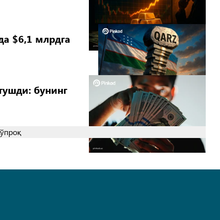
да $6,1 млрдга
тушди: бунинг
Кўпроқ