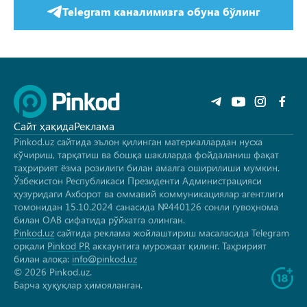
Telegram каналимизга обуна бўлинг
Сайт ҳақида
Реклама
Pinkod.uz сайтида эълон қилинган материаллардан нусха
кўчириш, тарқатиш ва бошқа шаклларда фойдаланиш фақат
таҳририят ёзма розилиги билан амалга оширилиши мумкин.
Ўзбекистон Республикаси Президенти Администрацияси
ҳузуридаги Ахборот ва оммавий коммуникациялар агентлиги
томонидан 15.10.2024 санасида №440126 сонли гувоҳнома
билан ОАВ сифатида рўйхатга олинган.
Pinkod.uz
сайтида реклама жойлаштириш масаласида Telegram
орқали
Pinkod PR
аккаунтига мурожаат қилинг. Таҳририят
билан алоқа:
info@pinkod.uz
© 2026 Pinkod.uz.
Барча ҳуқуқлар ҳимояланган.