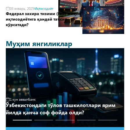
03 январь, 2025
Иқтисодиёт
Федерал захира тизими (Fed) жаҳон
иқтисодиётига қандай таъсир
кўрсатади?
Муҳим янгиликлар
1 кун аввал
Банк
2
Ўзбекистондаги тўлов ташкилотлари ярим
Аҳ
йилда қанча соф фойда олди?
й