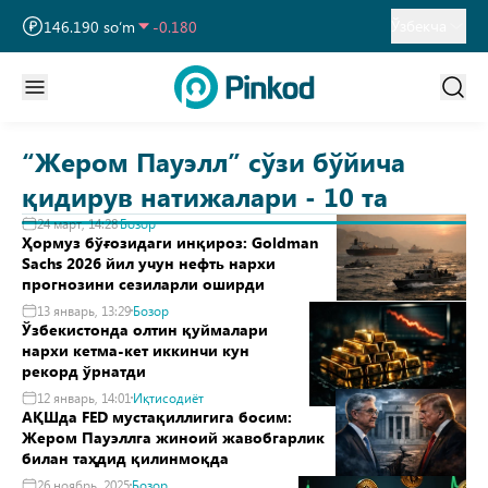
13 749.460 so‘m
32.190
Ўзбекча
146.190 so‘m
-0.180
11 915.640 so‘m
28.920
“Жером Пауэлл” сўзи бўйича
қидирув натижалари - 10 та
24 март, 14:28
Бозор
Ҳормуз бўғозидаги инқироз: Goldman
Sachs 2026 йил учун нефть нархи
прогнозини сезиларли оширди
13 январь, 13:29
Бозор
Ўзбекистонда олтин қуймалари
нархи кетма-кет иккинчи кун
рекорд ўрнатди
12 январь, 14:01
Иқтисодиёт
АҚШда FED мустақиллигига босим:
Жером Пауэллга жиноий жавобгарлик
билан таҳдид қилинмоқда
26 ноябрь, 2025
Бозор