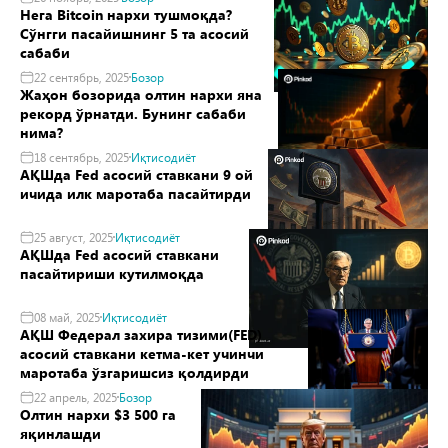
Нега Bitcoin нархи тушмоқда?
Сўнгги пасайишнинг 5 та асосий
сабаби
22 сентябрь, 2025
Бозор
Жаҳон бозорида олтин нархи яна
рекорд ўрнатди. Бунинг сабаби
нима?
18 сентябрь, 2025
Иқтисодиёт
АҚШда Fed асосий ставкани 9 ой
ичида илк маротаба пасайтирди
25 август, 2025
Иқтисодиёт
АҚШда Fed асосий ставкани
пасайтириши кутилмоқда
08 май, 2025
Иқтисодиёт
АҚШ Федерал захира тизими(FED)
асосий ставкани кетма-кет учинчи
маротаба ўзгаришсиз қолдирди
22 апрель, 2025
Бозор
Олтин нархи $3 500 га
яқинлашди