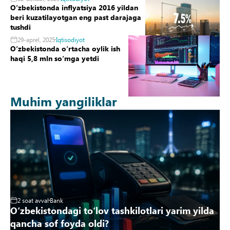
Oʻzbekistonda inflyatsiya 2016 yildan
beri kuzatilayotgan eng past darajaga
tushdi
29-aprel, 2025
Iqtisodiyot
Oʻzbekistonda oʻrtacha oylik ish
haqi 5,8 mln soʻmga yetdi
Muhim yangiliklar
2 soat avval
Bank
1
Oʻzbekistondagi toʻlov tashkilotlari yarim yilda
Ah
qancha sof foyda oldi?
mi