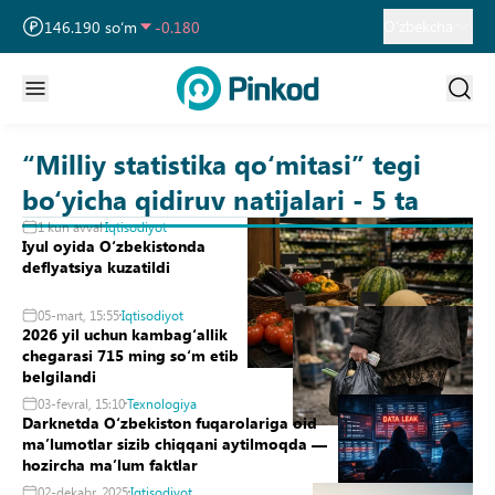
13 749.460 so‘m
32.190
O‘zbekcha
146.190 so‘m
-0.180
11 915.640 so‘m
28.920
“Milliy statistika qoʻmitasi” tegi
bo‘yicha qidiruv natijalari - 5 ta
1 kun avval
Iqtisodiyot
Iyul oyida Oʻzbekistonda
deflyatsiya kuzatildi
05-mart, 15:55
Iqtisodiyot
2026 yil uchun kambagʻallik
chegarasi 715 ming soʻm etib
belgilandi
03-fevral, 15:10
Texnologiya
Darknetda Oʻzbekiston fuqarolariga oid
maʼlumotlar sizib chiqqani aytilmoqda —
hozircha maʼlum faktlar
02-dekabr, 2025
Iqtisodiyot