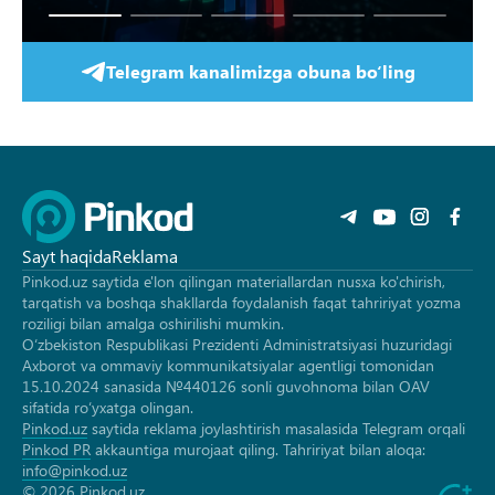
Telegram kanalimizga obuna bo‘ling
Sayt haqida
Reklama
Pinkod.uz saytida e'lon qilingan materiallardan nusxa ko'chirish,
tarqatish va boshqa shakllarda foydalanish faqat tahririyat yozma
roziligi bilan amalga oshirilishi mumkin.
O‘zbekiston Respublikasi Prezidenti Administratsiyasi huzuridagi
Axborot va ommaviy kommunikatsiyalar agentligi tomonidan
15.10.2024 sanasida №440126 sonli guvohnoma bilan OAV
sifatida ro‘yxatga olingan.
Pinkod.uz
saytida reklama joylashtirish masalasida Telegram orqali
Pinkod PR
akkauntiga murojaat qiling. Tahririyat bilan aloqa:
info@pinkod.uz
© 2026 Pinkod.uz.