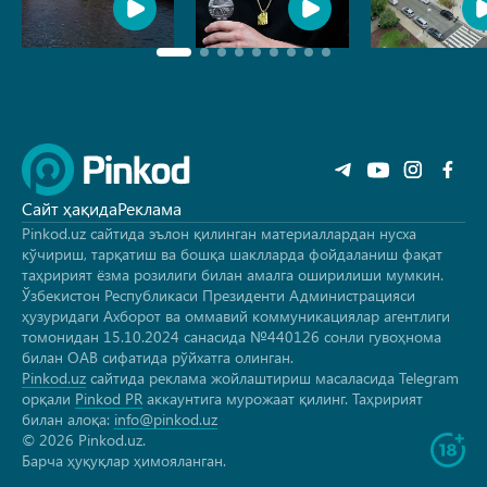
Сайт ҳақида
Реклама
Pinkod.uz сайтида эълон қилинган материаллардан нусха
кўчириш, тарқатиш ва бошқа шаклларда фойдаланиш фақат
таҳририят ёзма розилиги билан амалга оширилиши мумкин.
Ўзбекистон Республикаси Президенти Администрацияси
ҳузуридаги Ахборот ва оммавий коммуникациялар агентлиги
томонидан 15.10.2024 санасида №440126 сонли гувоҳнома
билан ОАВ сифатида рўйхатга олинган.
Pinkod.uz
сайтида реклама жойлаштириш масаласида Telegram
орқали
Pinkod PR
аккаунтига мурожаат қилинг. Таҳририят
билан алоқа:
info@pinkod.uz
© 2026 Pinkod.uz.
Барча ҳуқуқлар ҳимояланган.