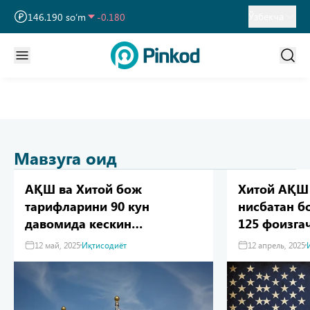
13 749.460 so‘m
32.190
Ўзбекча
146.190 so‘m
-0.180
11 915.640 so‘m
28.920
Мавзуга оид
АҚШ ва Хитой бож
Хитой АҚШ
тарифларини 90 кун
нисбатан б
давомида кескин
125 фоизга
пасайтиришга келишиб
12 май, 2025
Иқтисодиёт
12 апрель, 2025
олди — Bloomberg