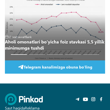
2
Yi
13 soat avval
Bank
Aholi omonatlari boʻyicha foiz stavkasi 5,5 yillik
“O
minimumga tushdi
q
Telegram kanalimizga obuna bo‘ling
Sayt haqida
Reklama