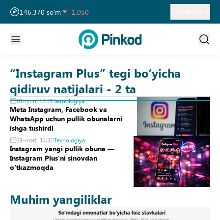
13 717.270 so‘m
-25.830
O‘zbekcha
146.370 so‘m
-1.050
11 886.720 so‘m
-55.490
“Instagram Plus” tegi bo‘yicha
qidiruv natijalari - 2 ta
01-iyun, 12:31
Texnologiya
Meta Instagram, Facebook va
WhatsApp uchun pullik obunalarni
ishga tushirdi
31-mart, 14:31
Texnologiya
Instagram yangi pullik obuna —
Instagram Plus’ni sinovdan
oʻtkazmoqda
Muhim yangiliklar