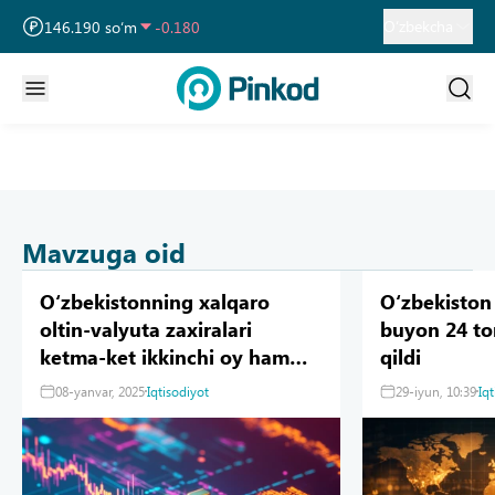
13 749.460 so‘m
32.190
O‘zbekcha
146.190 so‘m
-0.180
11 915.640 so‘m
28.920
Mavzuga oid
Oʻzbekistonning xalqaro
Oʻzbekiston
oltin-valyuta zaxiralari
buyon 24 to
ketma-ket ikkinchi oy ham
qildi
kamaydi
08-yanvar, 2025
Iqtisodiyot
29-iyun, 10:39
Iq