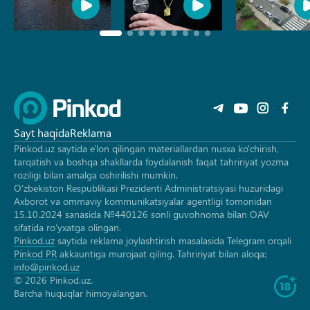
Sayt haqida
Reklama
Pinkod.uz saytida e'lon qilingan materiallardan nusxa ko'chirish,
tarqatish va boshqa shakllarda foydalanish faqat tahririyat yozma
roziligi bilan amalga oshirilishi mumkin.
O‘zbekiston Respublikasi Prezidenti Administratsiyasi huzuridagi
Axborot va ommaviy kommunikatsiyalar agentligi tomonidan
15.10.2024 sanasida №440126 sonli guvohnoma bilan OAV
sifatida ro‘yxatga olingan.
Pinkod.uz
saytida reklama joylashtirish masalasida Telegram orqali
Pinkod PR
akkauntiga murojaat qiling. Tahririyat bilan aloqa:
info@pinkod.uz
© 2026 Pinkod.uz.
Barcha huquqlar himoyalangan.