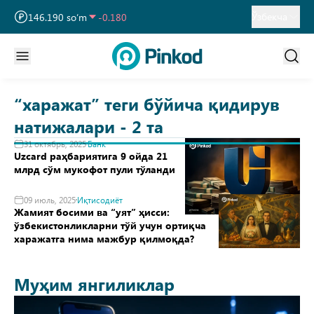
13 749.460 so‘m
32.190
Ўзбекча
146.190 so‘m
-0.180
11 915.640 so‘m
28.920
“харажат” теги бўйича қидирув
натижалари - 2 та
31 октябрь, 2025
Банк
Uzcard раҳбариятига 9 ойда 21
млрд сўм мукофот пули тўланди
09 июль, 2025
Иқтисодиёт
Жамият босими ва “уят” ҳисси:
ўзбекистонликларни тўй учун ортиқча
харажатга нима мажбур қилмоқда?
Муҳим янгиликлар