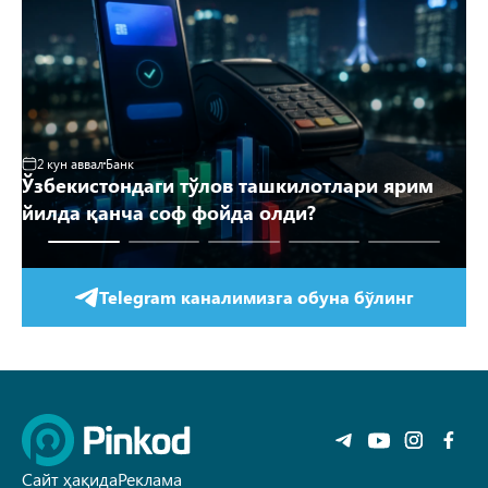
2 кун аввал
Банк
3
Ўзбекистондаги тўлов ташкилотлари ярим
Аҳ
йилда қанча соф фойда олди?
й
Telegram каналимизга обуна бўлинг
Сайт ҳақида
Реклама