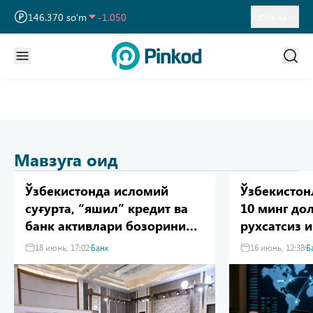
13 717.270 so‘m
-25.830
Ўзбекча
146.370 so‘m
-1.050
11 886.720 so‘m
-55.490
Мавзуга оид
Ўзбекистонда исломий
Ўзбекистон
суғурта, “яшил” кредит ва
10 минг до
банк активлари бозорини
рухсатсиз 
жорий этиш кутилмоқда
киритиши 
18 июнь, 17:02
Банк
16 июнь, 12:38
Б