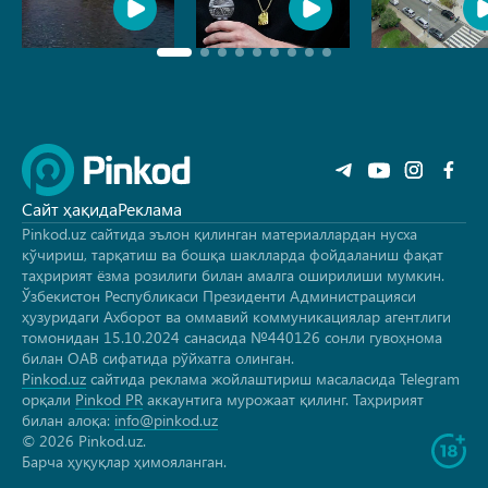
Сайт ҳақида
Реклама
Pinkod.uz сайтида эълон қилинган материаллардан нусха
кўчириш, тарқатиш ва бошқа шаклларда фойдаланиш фақат
таҳририят ёзма розилиги билан амалга оширилиши мумкин.
Ўзбекистон Республикаси Президенти Администрацияси
ҳузуридаги Ахборот ва оммавий коммуникациялар агентлиги
томонидан 15.10.2024 санасида №440126 сонли гувоҳнома
билан ОАВ сифатида рўйхатга олинган.
Pinkod.uz
сайтида реклама жойлаштириш масаласида Telegram
орқали
Pinkod PR
аккаунтига мурожаат қилинг. Таҳририят
билан алоқа:
info@pinkod.uz
© 2026 Pinkod.uz.
Барча ҳуқуқлар ҳимояланган.