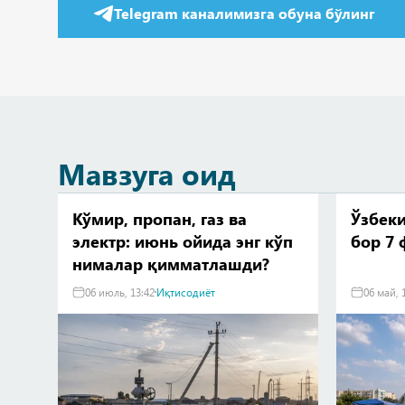
Telegram каналимизга обуна бўлинг
Мавзуга оид
Кўмир, пропан, газ ва
Ўзбек
электр: июнь ойида энг кўп
бор 7 
нималар қимматлашди?
06 июль, 13:42
Иқтисодиёт
06 май, 