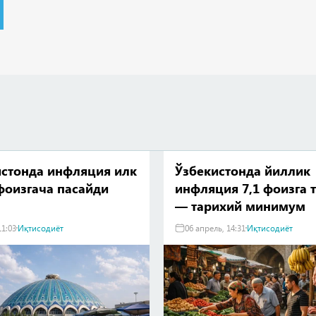
истонда инфляция илк
Ўзбекистонда йиллик
фоизгача пасайди
инфляция 7,1 фоизга 
— тарихий минимум
11:03
Иқтисодиёт
06 апрель, 14:31
Иқтисодиёт