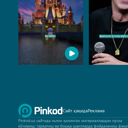
Сайт ҳақида
Реклама
Pinkod.uz сайтида эълон қилинган материаллардан нусха
кўчириш, тарқатиш ва бошқа шаклларда фойдаланиш фақа