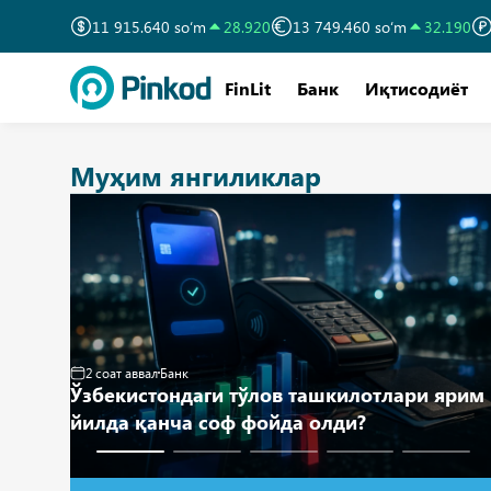
11 915.640 so‘m
28.920
13 749.460 so‘m
32.190
FinLit
Банк
Иқтисодиёт
Муҳим янгиликлар
1 кун аввал
Банк
и ярим
Аҳоли омонатлари бўйича фоиз ставкаси
5,5 йиллик минимумга тушди