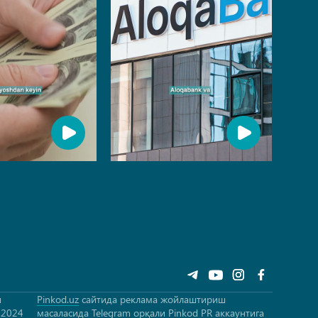
и
Pinkod.uz
сайтида реклама жойлаштириш
.2024
масаласида Telegram орқали
Pinkod PR
аккаунтига