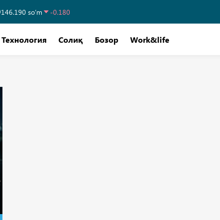
146.190 so‘m
-0.180
Технология
Солиқ
Бозор
Work&life
2 кун аввал
Бозор
4 кун а
Йил бошидан бери 350 фоиз ўсиш:
Уй на
“Ўзбектелеком” акциялари нега кескин
кўрса
қимматлашмоқда?
туши