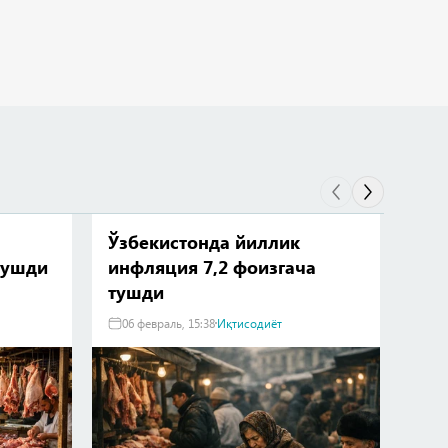
Ўзбекистонда йиллик
202
тушди
инфляция 7,2 фоизгача
фои
тушди
про
Мар
06 февраль, 15:38
Иқтисодиёт
28 