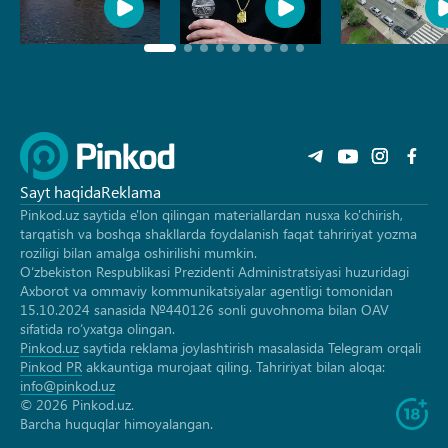
Sayt haqida
Reklama
Pinkod.uz saytida e'lon qilingan materiallardan nusxa ko'chirish,
tarqatish va boshqa shakllarda foydalanish faqat tahririyat yozma
roziligi bilan amalga oshirilishi mumkin.
O‘zbekiston Respublikasi Prezidenti Administratsiyasi huzuridagi
Axborot va ommaviy kommunikatsiyalar agentligi tomonidan
15.10.2024 sanasida №440126 sonli guvohnoma bilan OAV
sifatida ro‘yxatga olingan.
Pinkod.uz
saytida reklama joylashtirish masalasida Telegram orqali
Pinkod PR
akkauntiga murojaat qiling. Tahririyat bilan aloqa:
info@pinkod.uz
© 2026 Pinkod.uz.
Barcha huquqlar himoyalangan.