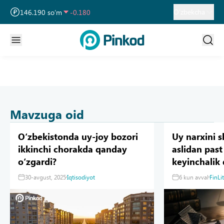
13 749.460 so‘m
32.190
O‘zbekcha
146.190 so‘m
-0.180
11 915.640 so‘m
28.920
Mavzuga oid
Oʻzbekistonda uy-joy bozori
Uy narxini 
ikkinchi chorakda qanday
aslidan past
oʻzgardi?
keyinchalik
tushishi mu
30-avgust, 2025
Iqtisodiyot
6 kun avval
FinLit