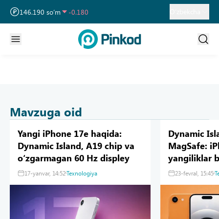
13 749.460 so‘m
32.190
O‘zbekcha
146.190 so‘m
-0.180
11 915.640 so‘m
28.920
Mavzuga oid
Yangi iPhone 17e haqida:
Dynamic Isl
Dynamic Island, A19 chip va
MagSafe: i
oʻzgarmagan 60 Hz displey
yangiliklar 
17-yanvar, 14:52
Texnologiya
23-fevral, 15:45
T