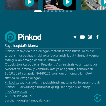
Sayt haqida
Reklama
Pinkod.uz saytida e'lon qilingan materiallardan nusxa ko'chirish,
tarqatish va boshqa shakllarda foydalanish faqat tahririyat yozma
roziligi bilan amalga oshirilishi mumkin.
O‘zbekiston Respublikasi Prezidenti Administratsiyasi huzuridagi
Axborot va ommaviy kommunikatsiyalar agentligi tomonidan
15.10.2024 sanasida №440126 sonli guvohnoma bilan OAV
sifatida ro‘yxatga olingan.
Pinkod.uz
saytida reklama joylashtirish masalasida Telegram orqali
Pinkod PR
akkauntiga murojaat qiling. Tahririyat bilan aloqa:
info@pinkod.uz
© 2026 Pinkod.uz.
Barcha huquqlar himoyalangan.