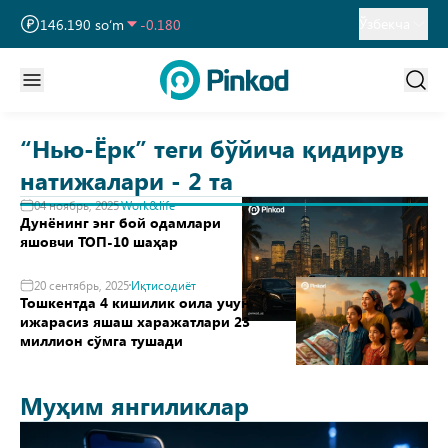
13 749.460 so‘m
32.190
Ўзбекча
146.190 so‘m
-0.180
11 915.640 so‘m
28.920
“Нью-Ёрк” теги бўйича қидирув
натижалари - 2 та
04 ноябрь, 2025
Work&life
Дунёнинг энг бой одамлари
яшовчи ТОП-10 шаҳар
20 сентябрь, 2025
Иқтисодиёт
Тошкентда 4 кишилик оила учун
ижарасиз яшаш харажатлари 23
миллион сўмга тушади
Муҳим янгиликлар