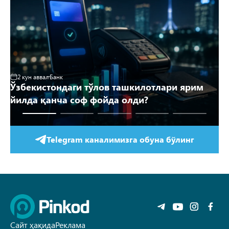
2 кун аввал
Банк
3
Ўзбекистондаги тўлов ташкилотлари ярим
Аҳ
йилда қанча соф фойда олди?
й
Telegram каналимизга обуна бўлинг
Сайт ҳақида
Реклама