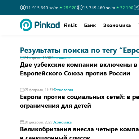
11 915.640 so‘m
28.920
13 749.460 so‘m
32.190
FinLit
Банк
Экономика
Результаты поиска по тегу “Евр
24 апреля, 14:58
Экономика
Две узбекские компании включены в
Европейского Союза против России
05 февраля, 11:53
Технология
Европа против социальных сетей: в р
ограничения для детей
20 декабря, 2025
Экономика
Великобритания внесла четыре компа
в санкционный список