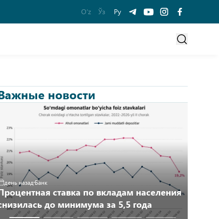
O‘z
Ўз
Ру
Важные новости
день назад
Банк
2 дня на
Процентная ставка по вкладам населения
Рост н
снизилась до минимума за 5,5 года
«Узбек