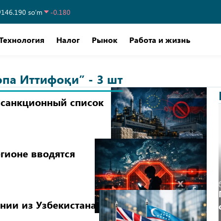
146.190 so‘m
-0.180
Технология
Налог
Рынок
Работа и жизнь
опа Иттифоқи” - 3 шт
 санкционный список
егионе вводятся
нии из Узбекистана